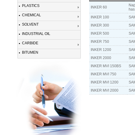
Nap
PLASTICS
INKER 60
has 
CHEMICAL
INKER 100
SA
SOLVENT
INKER 300
SA
INKER 500
SA
INDUSTRIAL OIL
INKER 750
SA
CARBIDE
INKER 1200
SA
BITUMEN
INKER 2000
SA
INKER MVI 150BS
SA
INKER MVI 750
SA
INKER MVI 1200
SA
INKER MVI 2000
SA